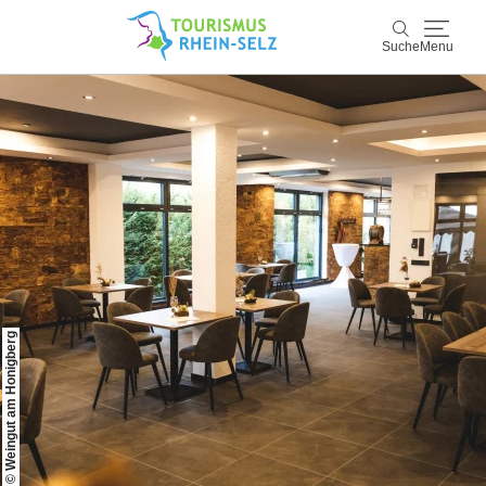
Suche
Menu
Rhein-Selz
Suche
Entdecken & Erleben
Wein & Genuss
Kultur & Events
© Weingut am Honigberg
Buchen & Service