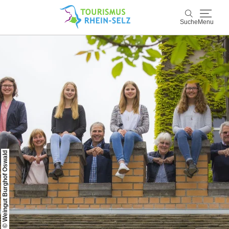
Suche
Menu
Rhein-Selz
Suche
Entdecken & Erleben
Wein & Genuss
Kultur & Events
© Weingut Burghof Oswald
Buchen & Service