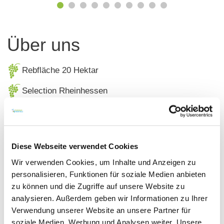
Über uns
Rebfläche 20 Hektar
Selection Rheinhessen
Delikatessen Ideen aus Wein
Glühwein
Diese Webseite verwendet Cookies
Kontaktinformationen:
Wir verwenden Cookies, um Inhalte und Anzeigen zu
personalisieren, Funktionen für soziale Medien anbieten
Weingut und Gutsschänke Burghof Oswald
zu können und die Zugriffe auf unsere Website zu
Fred Oswald
analysieren. Außerdem geben wir Informationen zu Ihrer
Alsheimer Straße 11 67583 Guntersblum
Verwendung unserer Website an unsere Partner für
Tel: (0049) 6249 2392
soziale Medien, Werbung und Analysen weiter. Unsere