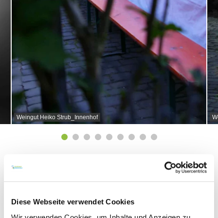
Weingut Heiko Strub_Innenhof
We
Über uns
Kellermeister Heiko Strub
Diese Webseite verwendet Cookies
Wir verwenden Cookies, um Inhalte und Anzeigen zu