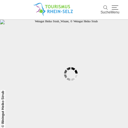
Suche
Menu
Rhein-Selz
Suche
Entdecken & Erleben
Wein & Genuss
Kultur & Events
Buchen & Service
© Weingut Heiko Strub