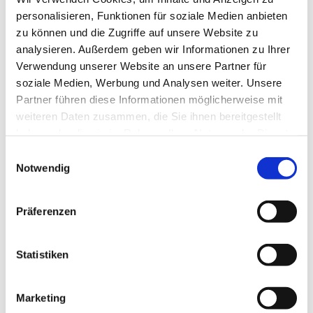
Rebfläche 8,3 Hektar
personalisieren, Funktionen für soziale Medien anbieten
Winzersekt
zu können und die Zugriffe auf unsere Website zu
analysieren. Außerdem geben wir Informationen zu Ihrer
Verwendung unserer Website an unsere Partner für
Kontaktinformationen:
soziale Medien, Werbung und Analysen weiter. Unsere
Weingut Heiko Strub - Kreuzgewölbe
Partner führen diese Informationen möglicherweise mit
Heiko Strub
weiteren Daten zusammen, die Sie ihnen bereitgestellt
Mittelstraße 3 67583 Guntersblum
haben oder die sie im Rahmen Ihrer Nutzung der Dienste
Tel: (0049) 6249 1573
gesammelt haben.
Einwilligungsauswahl
E-Mail: info@weingut-heiko-strub.de
Notwendig
Internet: http://www.weingut-Heiko-Strub.de
Präferenzen
Statistiken
Besuchen Sie uns
Marketing