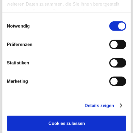
weiteren Daten zusammen, die Sie ihnen bereitgestellt
haben oder die sie im Rahmen Ihrer Nutzung der Dienste
gesammelt haben.
Einwilligungsauswahl
Notwendig
Präferenzen
Statistiken
Öffnungszeiten
Kontakt
Marketing
Weitere Infos & Downloads
Details zeigen
Öffnungszeiten
Cookies zulassen