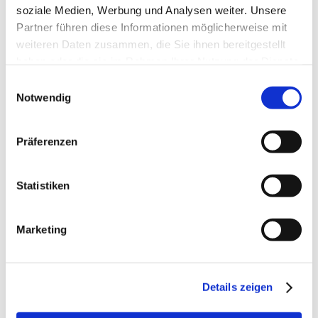
Wegbeschreibung
soziale Medien, Werbung und Analysen weiter. Unsere
Partner führen diese Informationen möglicherweise mit
ViaNatura Hahnheim
weiteren Daten zusammen, die Sie ihnen bereitgestellt
haben oder die sie im Rahmen Ihrer Nutzung der Dienste
gesammelt haben.
Einwilligungsauswahl
Notwendig
Präferenzen
Statistiken
ViaNatura Hahnheim
Marketing
Wandern durch das mittlere Selztal -
abwechslungsreich und entspannend!
Details zeigen
weiter lesen
auf Karte anzeigen