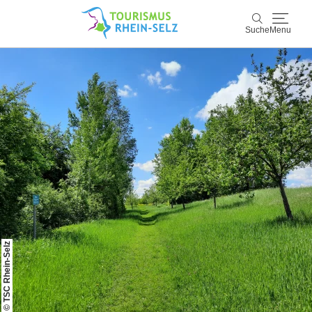
Suche
Menu
Rhein-Selz
Suche
Entdecken & Erleben
Wein & Genuss
Kultur & Events
Buchen & Service
© TSC Rhein-Selz