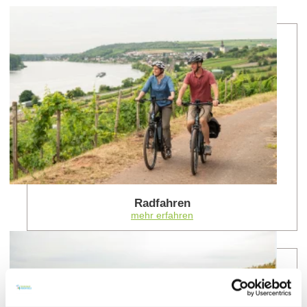
meh
Radfahren
mehr erfahren
meh