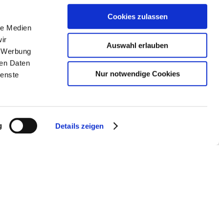
Cookies zulassen
ub in Rhein-Selz.
le Medien
ir
Sie dieses in unserem
Prospektshop
.
Auswahl erlauben
, Werbung
ren Daten
Nur notwendige Cookies
ienste
g
Details zeigen