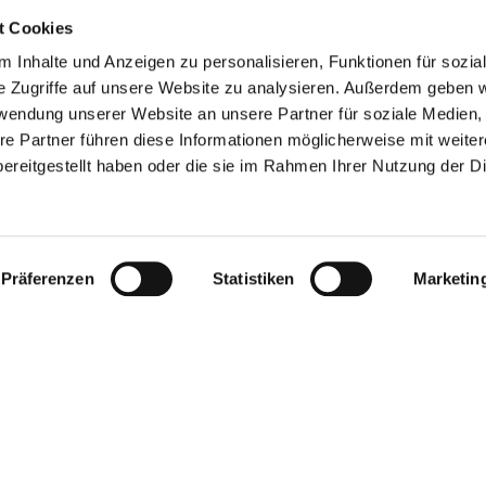
t Cookies
und finden Sie hier Ihre passende Unterkunft für Ihren Urla
 Inhalte und Anzeigen zu personalisieren, Funktionen für sozia
e Zugriffe auf unsere Website zu analysieren. Außerdem geben w
 der Verbandsgemeinde Rhein-Selz herunter oder bestellen 
rwendung unserer Website an unsere Partner für soziale Medien
re Partner führen diese Informationen möglicherweise mit weite
ereitgestellt haben oder die sie im Rahmen Ihrer Nutzung der D
Präferenzen
Statistiken
Marketin
 »