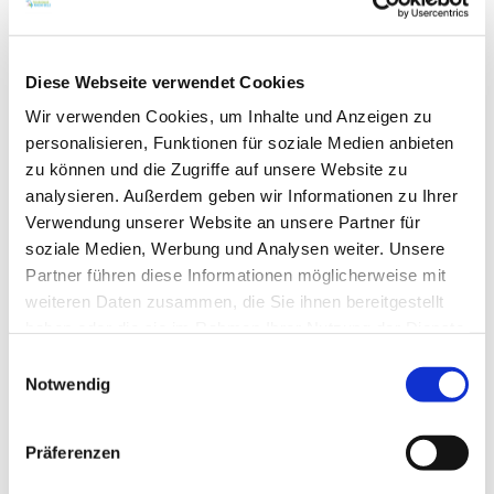
Fähre
über den Rhein auf die hessische Seite, durch
Riedwiesen, entlang natürlicher Rheinstrände und hinein
Diese Webseite verwendet Cookies
ins bedeutende Vogelreservat des “Naturschutzgebietes
Wir verwenden Cookies, um Inhalte und Anzeigen zu
Kühkopf-Knoblochsaue”, wo sich idyllische
personalisieren, Funktionen für soziale Medien anbieten
Altrheinarmatmosphäre und artenreiche Natur auftun.
zu können und die Zugriffe auf unsere Website zu
Im Infozentrum Hofgut Guntershausen erfährt man
analysieren. Außerdem geben wir Informationen zu Ihrer
einiges darüber. Bei Gernsheim setzt die Rheinfähre
Verwendung unserer Website an unsere Partner für
über nach Eich. Hier wieder aufsatteln mit Kurs auf das
soziale Medien, Werbung und Analysen weiter. Unsere
„Erholungsgebiet Eicher See” und dann wahlweise auf
Partner führen diese Informationen möglicherweise mit
Deichwegen oder alten Leinpfaden genüsslich in die
weiteren Daten zusammen, die Sie ihnen bereitgestellt
historische Weinstadt
Oppenheim
radeln.
haben oder die sie im Rahmen Ihrer Nutzung der Dienste
gesammelt haben.
Einwilligungsauswahl
Notwendig
Präferenzen
Kühkopf-Tour