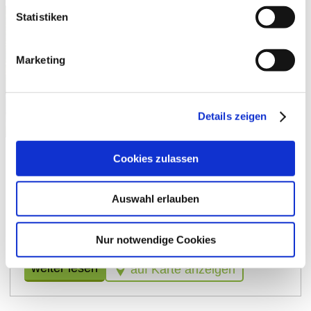
Statistiken
Marketing
Details zeigen
Cookies zulassen
Kühkopf-Tour
Eine Tour zum Abschalten. Rheinauen, Rheininseln
Auswahl erlauben
erleben und eintauchen in bewegte Geschichte und
die üppige Natur des Altrheins. Zwei Fährfahrten
über die Landesgrenzen hinweg machen das
Nur notwendige Cookies
Rheinerlebnis komplett.
weiter lesen
auf Karte anzeigen