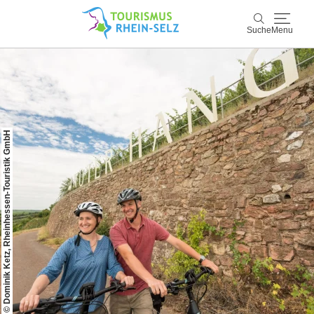
Suche
Menu
Rhein-Selz
Suche
Entdecken & Erleben
© Dominik Ketz, Rheinhessen-Touristik GmbH
Wein & Genuss
Kultur & Events
Buchen & Service