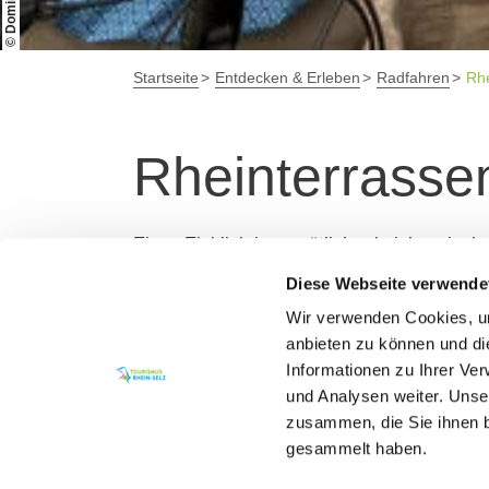
Startseite
Entdecken & Erleben
Radfahren
Rhe
Rheinterrasse
Einen Einblick in gemütliche rheinhessisch
Hochwasser die Alternative zum Rheinradwe
Diese Webseite verwende
Wir verwenden Cookies, um
In Jahrmillionen hat sich der Rhein tiefer 
anbieten zu können und di
charakteristischer Weine. Von der Nibelun
Informationen zu Ihrer Ve
Weinlage und Weinort zu Weinort – eine en
und Analysen weiter. Unse
zusammen, die Sie ihnen b
In Rhein-Selz führt die Strecke von Süden 
gesammelt haben.