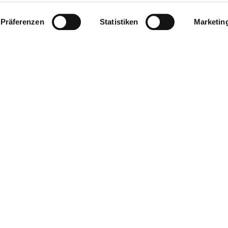
Präferenzen
Statistiken
Marketin
te
Rheinterrassenroute
Einen Einblick in gemütliche rheinhessische
Weindörfer verschaffen Sie sich entlang der
Rheinterrassenroute, die zudem in Zeiten von
Hochwasser die Alternative zur Veloroute ist.
weiter lesen
auf Karte anzeigen