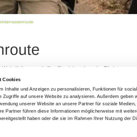
interrassenroute
nroute
e Weindörfer verschaffen Sie sich entlang der Rheinterrasse
g ist.
t Cookies
 Inhalte und Anzeigen zu personalisieren, Funktionen für sozia
und tiefer in das Relief eingegraben. So entstanden die Rhei
e Zugriffe auf unsere Website zu analysieren. Außerdem geben w
gen- und Domstadt Worms bis vor die Tore von Mainz führt d
rwendung unserer Website an unsere Partner für soziale Medien
tspannte Weintour.
re Partner führen diese Informationen möglicherweise mit weite
ereitgestellt haben oder die sie im Rahmen Ihrer Nutzung der D
her durch
Guntersblum
,
Ludwigshöhe
,
Dienheim
,
Oppenheim