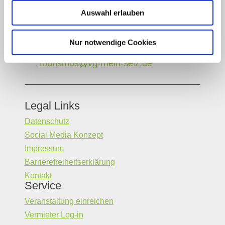
Sie benötigen weitere Informationen? Wir helfen
Auswahl erlauben
Ihnen gerne weiter!
(0049) 6133 4901-333
Nur notwendige Cookies
Oder einfach per E-Mail
tourismus@vg-rhein-selz.de
Legal Links
Datenschutz
Social Media Konzept
Impressum
Barrierefreiheitserklärung
Kontakt
Service
Veranstaltung einreichen
Vermieter Log-in