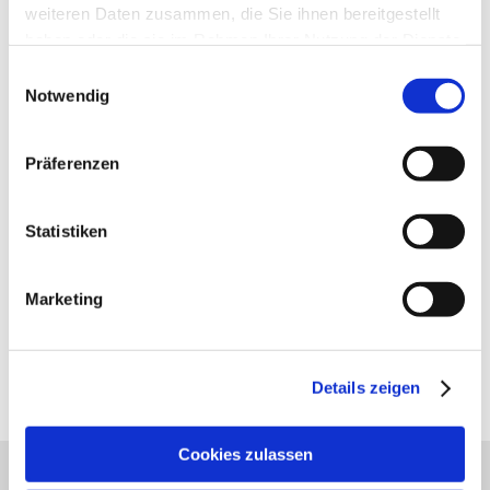
weiteren Daten zusammen, die Sie ihnen bereitgestellt
haben oder die sie im Rahmen Ihrer Nutzung der Dienste
gesammelt haben.
Einwilligungsauswahl
Notwendig
Präferenzen
Statistiken
Rundweg Schloss Schwabsburg
Starten Sie in Nierstein-Schwabsburg in Richtung
Marketing
Nierstein...
weiter lesen
auf Karte anzeigen
Details zeigen
Cookies zulassen
Unser Servicekontakt: