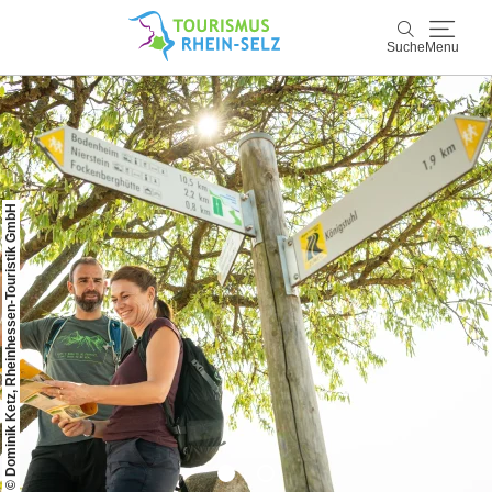
Suche
Menu
Rhein-Selz
Suche
Entdecken & Erleben
© Dominik Ketz, Rheinhessen-Touristik GmbH
Wein & Genuss
Kultur & Events
Buchen & Service