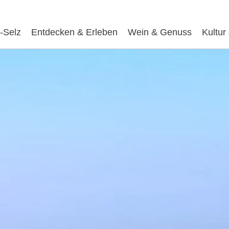
-Selz
Entdecken & Erleben
Wein & Genuss
Kultur