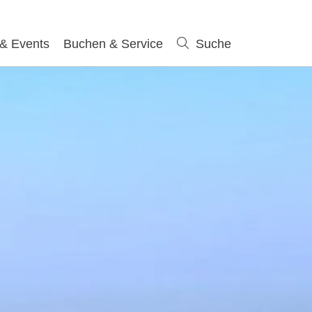
 & Events
Buchen & Service
Suche
Suche