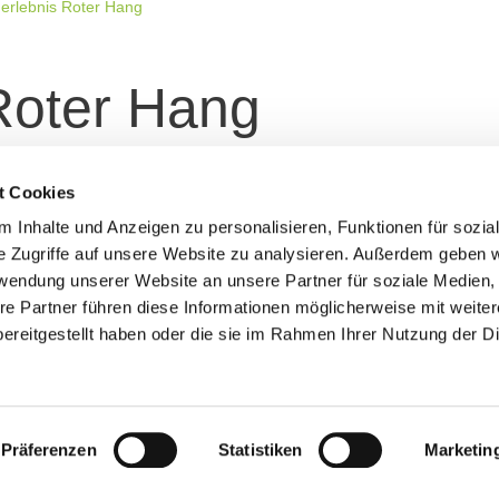
erlebnis Roter Hang
Roter Hang
? Eine Rundtour am Roten Hang bietet Informationen für d
t Cookies
ne schöne Möglichkeit die Landschaft von einer anderen Se
 Inhalte und Anzeigen zu personalisieren, Funktionen für sozia
 Roten Hang
" der Lust auf eine Wanderung macht. Einfac
e Zugriffe auf unsere Website zu analysieren. Außerdem geben w
rwendung unserer Website an unsere Partner für soziale Medien
re Partner führen diese Informationen möglicherweise mit weite
ereitgestellt haben oder die sie im Rahmen Ihrer Nutzung der D
ne besondere Weinlage
Weinerlebnis Roter Hang -
Präferenzen
Statistiken
Marketin
Wandern zwischen Himmel und