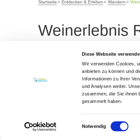
Startseite
Entdecken & Erleben
Wandern
Wein
Weinerlebnis 
Wandern wo außergewöhnlicher Wein wächst
Diese Webseite verwende
für den Genusswanderer. Auch im Winter ei
Wir verwenden Cookies, um
es einen Beitrag "
Winterliches Wandern am
anbieten zu können und di
Informationen zu Ihrer Ve
und Analysen weiter. Unse
zusammen, die Sie ihnen b
Wandern durch ei
gesammelt haben.
Einwilligungsauswahl
Notwendig