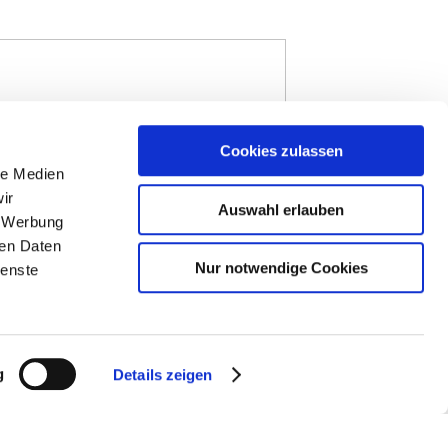
eschaulichen Weinort Ludwigshöhe
Cookies zulassen
i geht der Name des
le Medien
tags Bike Shop ist donnerstags und
rmine sind auch nach Vereinbarung
ir
Auswahl erlauben
, Werbung
ren Daten
Nur notwendige Cookies
ienste
g
Details zeigen
der, E-Bikes und Pedelecs und hält