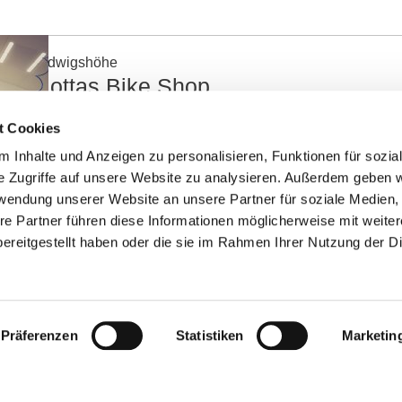
Ludwigshöhe
Mottas Bike Shop
Etwas versteckt in einer Garage in der Kirchstraße im b
t Cookies
befindet sich der Fahrradladen von Franz Steppuhn. Dabe
 Inhalte und Anzeigen zu personalisieren, Funktionen für sozia
Fahrradfachgeschäfts auf seinen Spitznamen zurück. Mot
freitags nachmittgs geöffnet und samstags vormittags. Te
e Zugriffe auf unsere Website zu analysieren. Außerdem geben w
möglich.
rwendung unserer Website an unsere Partner für soziale Medien
re Partner führen diese Informationen möglicherweise mit weite
mehr erfahren
auf Karte anzeigen
ereitgestellt haben oder die sie im Rahmen Ihrer Nutzung der D
Oppenheim
Präferenzen
Statistiken
Marketin
Velodrom Oppenheim
Der Fachhändler Velodrom aus Oppenheim verkauft Fahrrä