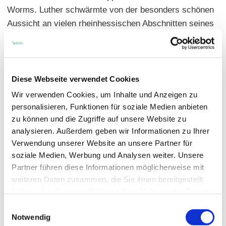
Worms. Luther schwärmte von der besonders schönen
Aussicht an vielen rheinhessischen Abschnitten seines
Weges und war begeistert von der Vielzahl der
Weinberge. Auf dem Lutherweg können Sie in die
Vergangenheit abtauchen und die Erinnerungen an den
- trotz allem - beschwerlichen Weg Martin Luthers
Diese Webseite verwendet Cookies
erlebbar werden lassen.
Wir verwenden Cookies, um Inhalte und Anzeigen zu
personalisieren, Funktionen für soziale Medien anbieten
Informationen über den gesamten Lutherweg 1521 von
zu können und die Zugriffe auf unsere Website zu
Eisenach bis Worms finden Sie
hier
.
analysieren. Außerdem geben wir Informationen zu Ihrer
Verwendung unserer Website an unsere Partner für
soziale Medien, Werbung und Analysen weiter. Unsere
Partner führen diese Informationen möglicherweise mit
weiteren Daten zusammen, die Sie ihnen bereitgestellt
haben oder die sie im Rahmen Ihrer Nutzung der Dienste
gesammelt haben.
Einwilligungsauswahl
Notwendig