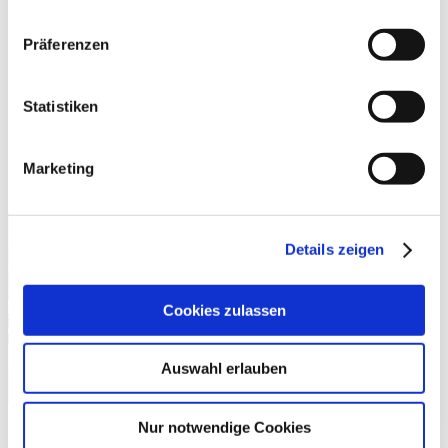
Präferenzen
Statistiken
Auf Luthers Spuren in
Rheinhessen
Marketing
Details zeigen
Cookies zulassen
Auswahl erlauben
Nur notwendige Cookies
Lutherweg 1521 in Rheinhessen