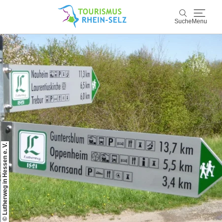
Suche
Menu
Rhein-Selz
Suche
Entdecken & Erleben
Wein & Genuss
Kultur & Events
© Lutherweg in Hessen e. V.
Buchen & Service