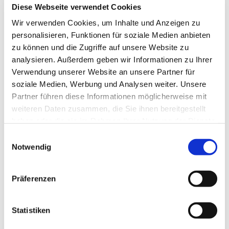
Diese Webseite verwendet Cookies
Wir verwenden Cookies, um Inhalte und Anzeigen zu
personalisieren, Funktionen für soziale Medien anbieten
zu können und die Zugriffe auf unsere Website zu
analysieren. Außerdem geben wir Informationen zu Ihrer
Verwendung unserer Website an unsere Partner für
soziale Medien, Werbung und Analysen weiter. Unsere
Partner führen diese Informationen möglicherweise mit
weiteren Daten zusammen, die Sie ihnen bereitgestellt
Hiwwelwoi - Weingut Schönfeld
haben oder die sie im Rahmen Ihrer Nutzung der Dienste
Rheinhessen ist nicht nur bekannt für seine
gesammelt haben.
Einwilligungsauswahl
ausgezeichneten Weine, auch bei Wanderern und
Notwendig
Naturgenießern wird unsere Region immer beliebter.
Die Hiwwel (Hügel) stehen hier stellvertretend für
Natur, Regionalität und Heimatliebe, der Woi (Wein)
Präferenzen
verkörpert Lebensfreude, Kultur und Genuss. 2020
haben Winzer Patrick Schönfeld und Weinliebhaber
Frank Liebchen Hiwwel und Woi miteinander vereint.
Statistiken
Der Hiwwelwoi entstand und spiegelt Rheinhessens
Mundart im Glas wider.