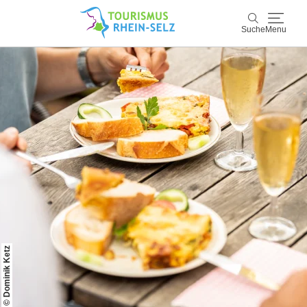
Suche
Menu
Rhein-Selz
Suche
Entdecken & Erleben
Wein & Genuss
Kultur & Events
Buchen & Service
© Dominik Ketz