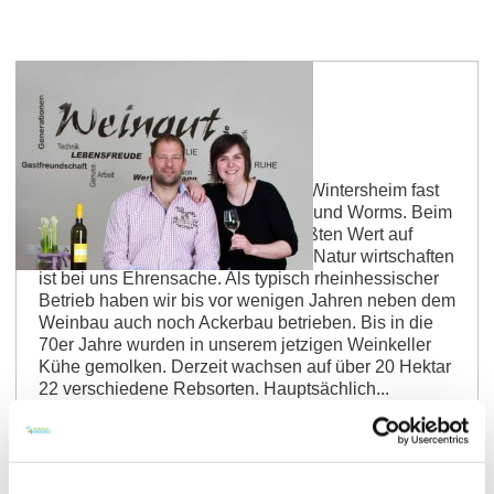
Weingut Bischmann
Unser Weingut liegt im idyllischen Wintersheim fast
genau in der Mitte zwischen Mainz und Worms. Beim
Weinan- und ausbau legen wir größten Wert auf
Verträglichkeit. Im Einklang mit der Natur wirtschaften
ist bei uns Ehrensache. Als typisch rheinhessischer
Betrieb haben wir bis vor wenigen Jahren neben dem
Weinbau auch noch Ackerbau betrieben. Bis in die
70er Jahre wurden in unserem jetzigen Weinkeller
Kühe gemolken. Derzeit wachsen auf über 20 Hektar
22 verschiedene Rebsorten. Hauptsächlich...
mehr erfahren