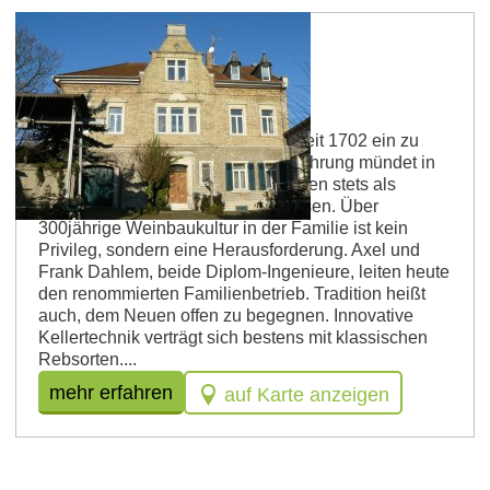
Weingut Dr. Dahlem
Önologische Kompetenz hat hier seit 1702 ein zu
Hause, im Herzen der Altstadt. Erfahrung mündet in
Handeln. Dahlem-Weine überzeugen stets als
verlässliche Botschafter Rheinhessen. Über
300jährige Weinbaukultur in der Familie ist kein
Privileg, sondern eine Herausforderung. Axel und
Frank Dahlem, beide Diplom-Ingenieure, leiten heute
den renommierten Familienbetrieb. Tradition heißt
auch, dem Neuen offen zu begegnen. Innovative
Kellertechnik verträgt sich bestens mit klassischen
Rebsorten....
mehr erfahren
auf Karte anzeigen