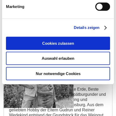
mehr erfahren
auf Karte anzeigen
Marketing
Details zeigen
Cookies zulassen
Auswahl erlauben
Nur notwendige Cookies
Ökologisches Weingut Wedekind
Weingut Wedekind im Aufwind: Rote Erde, Beste
Lagen und viel Grün für Riesling, Spätburgunder und
PIWI Es begann mit 1 Hektar Riesling und
Spätburgunder in Nierstein-Schwabsburg. Aus dem
geliebten Hobby der Eltern Gudrun und Reiner
Wedekind entstand der Grundstock für das Weingut