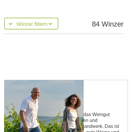
84 Winzer
Winzer filtern
Weingut Dätwyl
Heiko und Heike Dettweiler führen das Weingut
Dätwyl nun gemeinsam. Sein Wissen und
Enthusiasmus fließen in das Weinhandwerk. Das ist