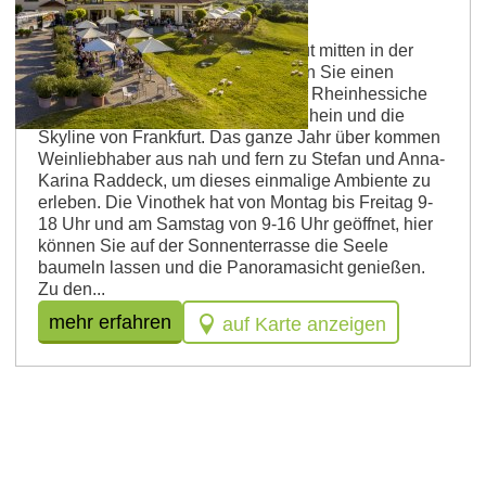
Weingut Raddeck
Seit 2009 befindet sich das Weingut mitten in der
Lage Paterberg. Von hier aus haben Sie einen
herrlichen Blick über Nierstein, das Rheinhessiche
Hügelland, den Roten Hang, den Rhein und die
Skyline von Frankfurt. Das ganze Jahr über kommen
Weinliebhaber aus nah und fern zu Stefan und Anna-
Karina Raddeck, um dieses einmalige Ambiente zu
erleben. Die Vinothek hat von Montag bis Freitag 9-
18 Uhr und am Samstag von 9-16 Uhr geöffnet, hier
können Sie auf der Sonnenterrasse die Seele
baumeln lassen und die Panoramasicht genießen.
Zu den...
mehr erfahren
auf Karte anzeigen