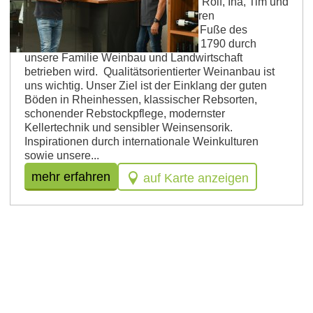
Weingut Paulinenhof - das sind wir, Rolf, Ina, Tim und
Pauline Bernhard. Seit über 25 Jahren
bewirtschaften wir das Weingut am Fuße des
Selzener Gottesgartens in dem seit 1790 durch
unsere Familie Weinbau und Landwirtschaft
betrieben wird. Qualitätsorientierter Weinanbau ist
uns wichtig. Unser Ziel ist der Einklang der guten
Böden in Rheinhessen, klassischer Rebsorten,
schonender Rebstockpflege, modernster
Kellertechnik und sensibler Weinsensorik.
Inspirationen durch internationale Weinkulturen
sowie unsere...
mehr erfahren
auf Karte anzeigen