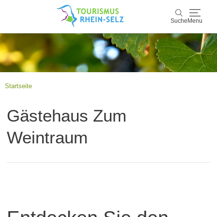
Suche
Menu
Rhein-Selz
Suche
Entdecken & Erleben
Startseite
Wein & Genuss
Gästehaus Zum
Kultur & Events
Weintraum
Buchen & Service