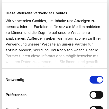
neben kostenfreiem **WiFi** auch eine **Vinothek**
für gemütliche Stunden mit Freunden und Familie.
Diese Webseite verwendet Cookies
Genießen Sie die ruhige Lage und die Nähe zu
Wir verwenden Cookies, um Inhalte und Anzeigen zu
malerischen
Wanderwegen
, die Ihnen zahlreiche
personalisieren, Funktionen für soziale Medien anbieten
Erkundungsmöglichkeiten bieten. Parkplätze sind
zu können und die Zugriffe auf unsere Website zu
ebenfalls vorhanden, damit Sie ganz entspannt
analysieren. Außerdem geben wir Informationen zu Ihrer
ankommen können.
Verwendung unserer Website an unsere Partner für
soziale Medien, Werbung und Analysen weiter. Unsere
Auf Anfrage kann auch ein Shuttle-Service
Partner führen diese Informationen möglicherweise mit
zum Bahnhof oder diversen Veranstaltungen
weiteren Daten zusammen, die Sie ihnen bereitgestellt
angeboten werden (kostenpflichtig).
haben oder die sie im Rahmen Ihrer Nutzung der Dienste
gesammelt haben.
Einwilligungsauswahl
Komfortable Zimmer für jeden Bedarf
Notwendig
Exquisite Weine und regionale Produkte
Wunderschöne Umgebung für entspannte Ausflüge
Besuchen Sie uns im
Gästehaus Zum Weintraum
Präferenzen
und lassen Sie sich von der Gastfreundschaft und den
köstlichen Weinen verzaubern!