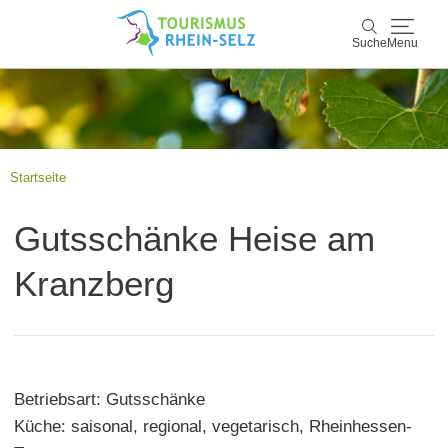
Suche
Menu
Rhein-Selz
Suche
Entdecken & Erleben
Startseite
Wein & Genuss
Gutsschänke Heise am
Kultur & Events
Kranzberg
Buchen & Service
Betriebsart: Gutsschänke
Küche: saisonal, regional, vegetarisch, Rheinhessen-