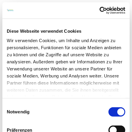
Hauptgerichte: 7,50 - 15,00 Euro
Offene Rheinhessische Weine 29
Sitzplätze: innen 80 | außen 100 | geschlossene
Gesellschaft möglich
Diese Webseite verwendet Cookies
Termine: "Wein trifft..."-Termine, weitere siehe
Wir verwenden Cookies, um Inhalte und Anzeigen zu
Internetseite
personalisieren, Funktionen für soziale Medien anbieten
zu können und die Zugriffe auf unsere Website zu
analysieren. Außerdem geben wir Informationen zu Ihrer
Verwendung unserer Website an unsere Partner für
soziale Medien, Werbung und Analysen weiter. Unsere
Partner führen diese Informationen möglicherweise mit
weiteren Daten zusammen, die Sie ihnen bereitgestellt
haben oder die sie im Rahmen Ihrer Nutzung der Dienste
gesammelt haben.
Einwilligungsauswahl
Notwendig
Präferenzen