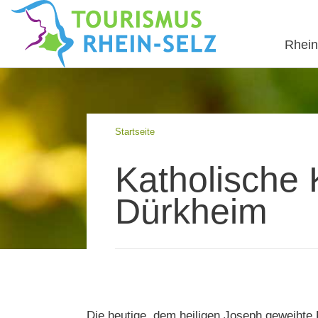
Rhein
Startseite
Katholische 
Dürkheim
Die heutige, dem heiligen Joseph geweihte K