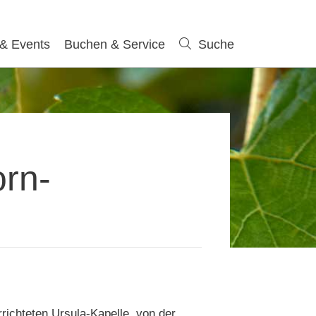
 & Events
Buchen & Service
Suche
Suche
orn-
richteten Ursula-Kapelle, von der