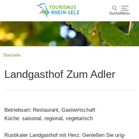
Suche
Menu
Rhein-Selz
Suche
Entdecken & Erleben
Startseite
Wein & Genuss
Landgasthof Zum Adler
Kultur & Events
Buchen & Service
Betriebsart: Restaurant, Gastwirtschaft
Küche: saisonal, regional, vegetarisch
Rustikaler Landgasthof mit Herz: Genießen Sie urig-