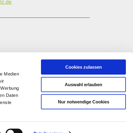
lz.de
Cookies zulassen
le Medien
ir
Auswahl erlauben
, Werbung
ren Daten
Nur notwendige Cookies
ienste
Diese Publikation wird im Rahmen des
Entwicklungsprogramms EULLE unter Beteiligung der
Europäischen Union und des Landes Rheinland-
Pfalz, vertreten durch das Ministerium für Wirtschaft,
Verkehr, Landwirtschaft und Weinbau Rheinland-
Pfalz, gefördert