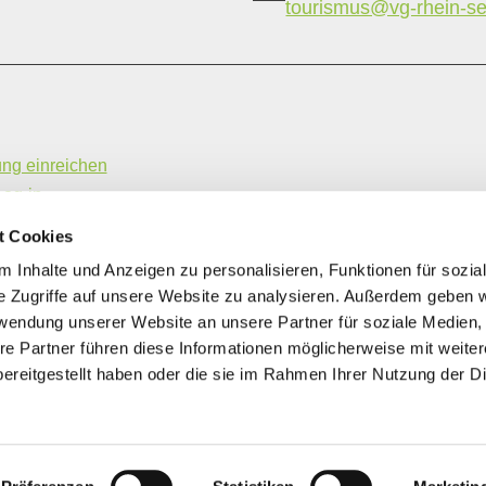
tourismus@vg-rhein-se
ung einreichen
Log-in
hme- und Vermittlungsbedingungen
t Cookies
ung | Gastronomiebetriebe
 Inhalte und Anzeigen zu personalisieren, Funktionen für sozia
e Zugriffe auf unsere Website zu analysieren. Außerdem geben w
rwendung unserer Website an unsere Partner für soziale Medien
re Partner führen diese Informationen möglicherweise mit weite
ereitgestellt haben oder die sie im Rahmen Ihrer Nutzung der D
EUROPÄISCHE UNION
Europäischer Landwirtschaftsfonds für die
Entwicklung des ländlichen Raums: Hier investiert
Europa in die ländlichen Gebiete