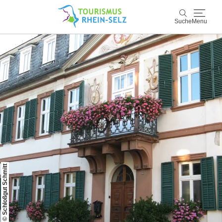
Suche
Menu
Rhein-Selz
Suche
Entdecken & Erleben
Wein & Genuss
Kultur & Events
Buchen & Service
© Schloßgut Schmitt