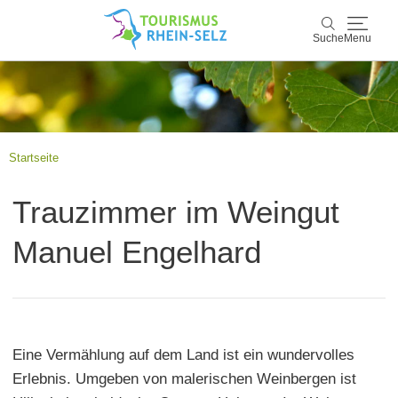
Suche
Menu
Rhein-Selz
Suche
Entdecken & Erleben
Startseite
Wein & Genuss
Trauzimmer im Weingut
Kultur & Events
Manuel Engelhard
Buchen & Service
Eine Vermählung auf dem Land ist ein wundervolles
Erlebnis. Umgeben von malerischen Weinbergen ist