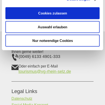
67586
Hillesheim
Tel:
+49 6733 6298
E-Mail:
weingutengelhard@t-online.de
Cookies zulassen
Internet:
http://www.engelhard.bio
Auswahl erlauben
Unser Servicekontakt:
Nur notwendige Cookies
Sie benötigen weitere Informationen? Wir helfen
Ihnen gerne weiter!
(0049) 6133 4901-333
Oder einfach per E-Mail
tourismus@vg-rhein-selz.de
Legal Links
Datenschutz
Social Media Konzept