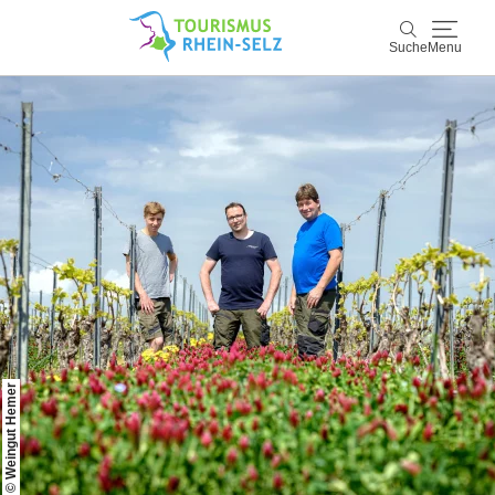
Suche
Menu
Rhein-Selz
Suche
Entdecken & Erleben
Wein & Genuss
Kultur & Events
Buchen & Service
© Weingut Hemer