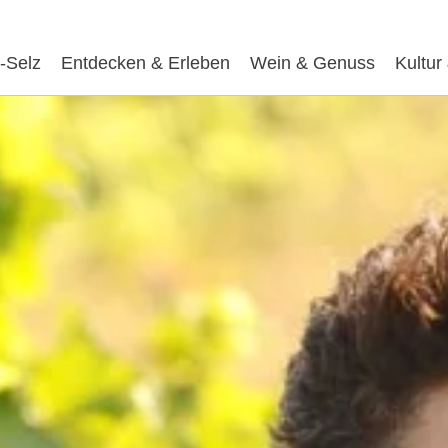
-Selz
Entdecken & Erleben
Wein & Genuss
Kultur