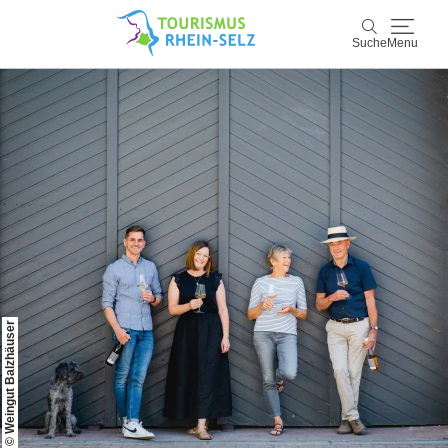
Suche
Menu
Rhein-Selz
Suche
Entdecken & Erleben
Wein & Genuss
Kultur & Events
Buchen & Service
© Weingut Balzhäuser