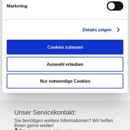
Marketing
Kontakt
Details zeigen
Kontaktinformationen:
Weingut Balzhäuser
Cookies zulassen
Mittelgasse 25
67577
Alsheim
Auswahl erlauben
Tel:
(0049) 6249 945130
E-Mail:
mail@balzhaeuser.de
Internet:
https://www.balzhaeuser.de/
Nur notwendige Cookies
Instagram:
https://www.instagram.com/balzhaeuserwein/
Unser Servicekontakt:
Sie benötigen weitere Informationen? Wir helfen
Ihnen gerne weiter!