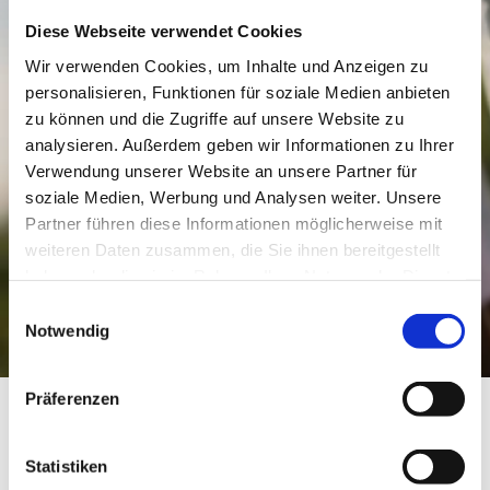
Diese Webseite verwendet Cookies
Wir verwenden Cookies, um Inhalte und Anzeigen zu
personalisieren, Funktionen für soziale Medien anbieten
zu können und die Zugriffe auf unsere Website zu
analysieren. Außerdem geben wir Informationen zu Ihrer
Verwendung unserer Website an unsere Partner für
soziale Medien, Werbung und Analysen weiter. Unsere
Partner führen diese Informationen möglicherweise mit
weiteren Daten zusammen, die Sie ihnen bereitgestellt
haben oder die sie im Rahmen Ihrer Nutzung der Dienste
gesammelt haben.
Einwilligungsauswahl
Notwendig
Präferenzen
Bei uns dreht sich alles um beste Trauben, gelernte Handarbeit und unkomplizierten Wein, der
schmeckt. Wir sind eine Winzerfamilie mit Boden unter den Füßen und Leidenschaft im Herzen. Ob
bei einem Glas Secco auf der Terrasse oder einem Rotwein am Kamin: Wir freuen uns, Sie mit
Statistiken
unseren Weinen zu begeistern!