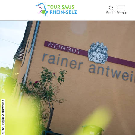
Suche
Menu
Rhein-Selz
Suche
Entdecken & Erleben
Wein & Genuss
Kultur & Events
Buchen & Service
© Weingut Antweiler