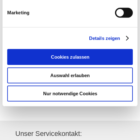
Marketing
Kontakt
Details zeigen
Kontaktinformationen:
Cookies zulassen
Weingut Antweiler
Untergasse 14
Auswahl erlauben
55546
Volxheim
Tel:
(0049) 6703 891
E-Mail:
info@weingut-antweiler.de
Nur notwendige Cookies
Internet:
http://www.weingut-
antweiler.de
Instagram:
http://instagram.com/weingut.antweiler/
Unser Servicekontakt: