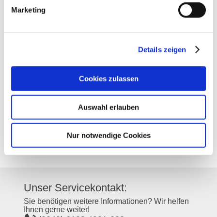
Marketing
Kontakt
Details zeigen
Kontaktinformationen:
Weingut Bäder
Cookies zulassen
Unterwendelsheimer Straße 15
55234
Wendelsheim
Auswahl erlauben
Tel:
(0049) 6734 9140900
E-Mail:
kontakt@weingutbaeder.de
Internet:
http://www.weingutbaeder.de
Nur notwendige Cookies
Instagram:
https://www.instagram.com/baederweingut/
Unser Servicekontakt:
Sie benötigen weitere Informationen? Wir helfen
Ihnen gerne weiter!