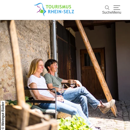
Suche
Menu
Rhein-Selz
Suche
Entdecken & Erleben
Wein & Genuss
Kultur & Events
Buchen & Service
© Weingut Bäder