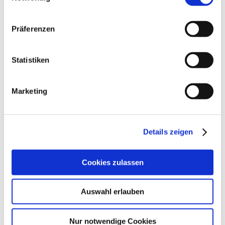
Ortsteil Bechtheim-West widmet sich die Familie Sebastian und Ralf Erbeldinger der Erzeugung
hochwertiger und einzigartiger Weine.
Präferenzen
Öffnungszeiten
Kontakt
Statistiken
Marketing
Öffnungszeiten
01.01.2024 bis 31.12.2027
Details zeigen
Montag
von 13:00 bis 18:00 Uhr
Cookies zulassen
von 09:00 bis 12:00 Uhr
Dienstag
von 13:00 bis 18:00 Uhr
Auswahl erlauben
von 09:00 bis 12:00 Uhr
Mittwoch
von 13:00 bis 18:00 Uhr
Nur notwendige Cookies