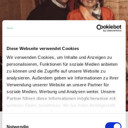
Diese Webseite verwendet Cookies
Wir verwenden Cookies, um Inhalte und Anzeigen zu
personalisieren, Funktionen für soziale Medien anbieten
zu können und die Zugriffe auf unsere Website zu
analysieren. Außerdem geben wir Informationen zu Ihrer
Verwendung unserer Website an unsere Partner für
soziale Medien, Werbung und Analysen weiter. Unsere
Partner führen diese Informationen möglicherweise mit
weiteren Daten zusammen, die Sie ihnen bereitgestellt
haben oder die sie im Rahmen Ihrer Nutzung der Dienste
gesammelt haben.
Einwilligungsauswahl
Notwendig
Der Bastianshauser Hof liegt mitten in den Weinbergen – 3 km westlich von Bechtheim. Im kleinen