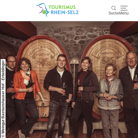
Suche
Menu
Rhein-Selz
Suche
Entdecken & Erleben
© Weingut Bastianshauser Hof - Erbeldinger
Wein & Genuss
Kultur & Events
Buchen & Service