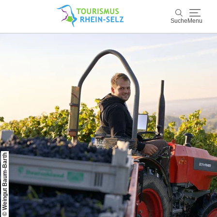
Suche
Menu
Rhein-Selz
Suche
Entdecken & Erleben
Wein & Genuss
Kultur & Events
Buchen & Service
© Weingut Baum-Barth