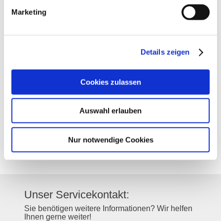
Marketing
Kontakt
Details zeigen
Kontaktinformationen:
Weingut Baum-Barth
Cookies zulassen
Obentraustraße 46
55218
Ingelheim am Rhein
Auswahl erlauben
Tel:
(0049) 175 2501326
E-Mail:
info@weingut-baum-barth.de
Internet:
https://www.weingut-baum-
Nur notwendige Cookies
barth.de/de/
Unser Servicekontakt:
Sie benötigen weitere Informationen? Wir helfen
Ihnen gerne weiter!