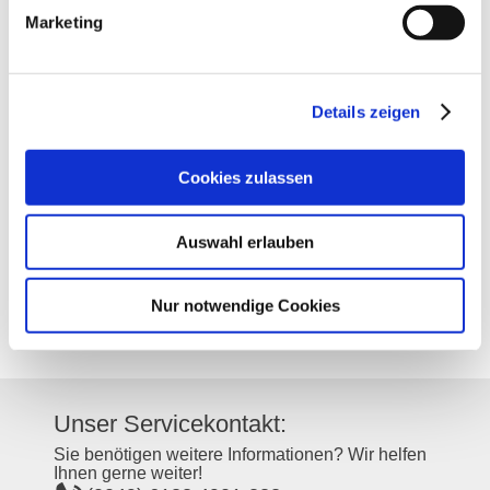
Marketing
Kontakt
Details zeigen
Kontaktinformationen:
Weingut Bernhard
Cookies zulassen
Klostergasse 3
55578
Wolfsheim
Auswahl erlauben
Tel:
(0049) 6701 7130
E-Mail:
service@weingut-bernhard.de
Internet:
https://weingut-bernhard.de/
Nur notwendige Cookies
Instagram:
https://www.instagram.com/weingut.bernhard/
Unser Servicekontakt:
Sie benötigen weitere Informationen? Wir helfen
Ihnen gerne weiter!