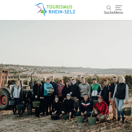
Suche
Menu
Rhein-Selz
Suche
Entdecken & Erleben
Wein & Genuss
Kultur & Events
Buchen & Service