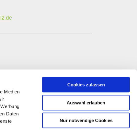
lz.de
Cookies zulassen
le Medien
ir
Auswahl erlauben
, Werbung
ren Daten
Nur notwendige Cookies
ienste
Diese Publikation wird im Rahmen des
Entwicklungsprogramms EULLE unter Beteiligung der
Europäischen Union und des Landes Rheinland-