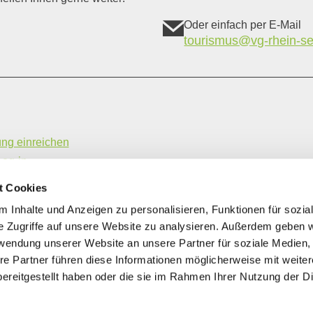
Oder einfach per E-Mail
tourismus@vg-rhein-se
ung einreichen
Log-in
hme- und Vermittlungsbedingungen
t Cookies
ung | Gastronomiebetriebe
 Inhalte und Anzeigen zu personalisieren, Funktionen für sozia
e Zugriffe auf unsere Website zu analysieren. Außerdem geben w
rwendung unserer Website an unsere Partner für soziale Medien
re Partner führen diese Informationen möglicherweise mit weite
ereitgestellt haben oder die sie im Rahmen Ihrer Nutzung der D
EUROPÄISCHE UNION
Europäischer Landwirtschaftsfonds für die
Entwicklung des ländlichen Raums: Hier investiert