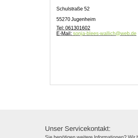
Schulstraße 52
55270
Jugenheim
Tel:
061301602
E-Mail:
sonja-blees-wallich@web.de
Unser Servicekontakt:
Sie benötigen weitere Informationen? Wir h