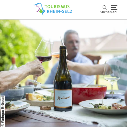
Suche
Menu
Rhein-Selz
Suche
Entdecken & Erleben
Wein & Genuss
Kultur & Events
Buchen & Service
© Weingut Brüssel