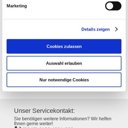
Marketing
Kontakt
Details zeigen
Kontaktinformationen:
Weingut Brüssel
Cookies zulassen
Winzerstraße 15
67595
Bechtheim
Auswahl erlauben
Tel:
(0049) 6242 7048
E-Mail:
info@bruessel-wein.de
Internet:
https://www.bruessel-wein.de/
Nur notwendige Cookies
Instagram:
https://www.instagram.com/bruessel_wein/
Unser Servicekontakt:
Sie benötigen weitere Informationen? Wir helfen
Ihnen gerne weiter!