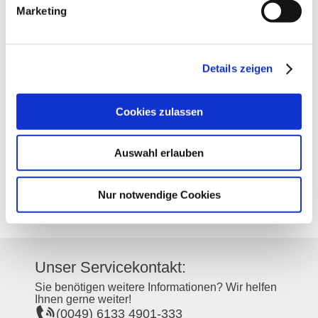
Marketing
Kontakt
Details zeigen
Kontaktinformationen:
Cookies zulassen
Weingut Bungert-Mauer
Bergstraße 24-26
55437
Ockenheim
Auswahl erlauben
Tel:
(0049) 6725 2616
E-Mail:
weingut@bungert-mauer.de
Internet:
http://www.bungert-mauer.de
Nur notwendige Cookies
Unser Servicekontakt:
Sie benötigen weitere Informationen? Wir helfen
Ihnen gerne weiter!
(0049) 6133 4901-333