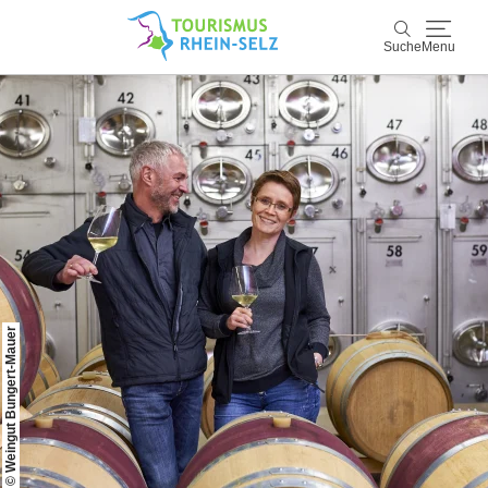
Suche
Menu
Rhein-Selz
Suche
Entdecken & Erleben
Wein & Genuss
Kultur & Events
© Weingut Bungert-Mauer
Buchen & Service