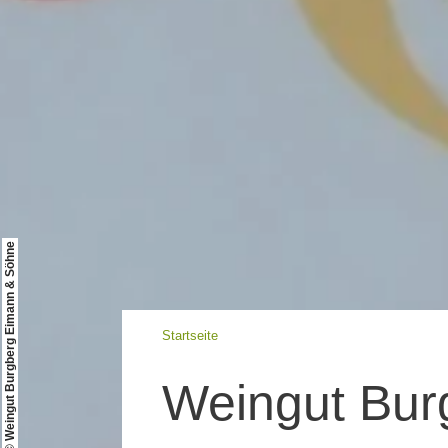
© Weingut Burgberg Eimann & Söhne
Startseite
Weingut Bur