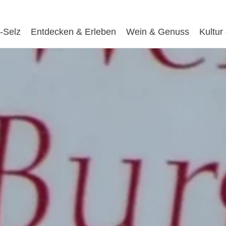
-Selz
Entdecken & Erleben
Wein & Genuss
Kultur