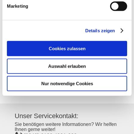
Marketing
Kontakt
Details zeigen
Kontaktinformationen:
Weingut Dechent
Cookies zulassen
Auf dem Römer 9
55291
Saulheim
Auswahl erlauben
Tel:
(0049) 6732 2128
E-Mail:
info@weingut-dechent.de
Internet:
http://www.weingut-dechent.de
Nur notwendige Cookies
Instagram:
https://www.instagram.com/dechent_weine
Unser Servicekontakt:
Sie benötigen weitere Informationen? Wir helfen
Ihnen gerne weiter!