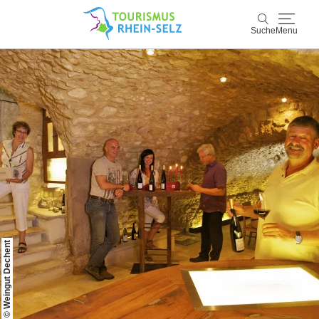
Suche
Menu
Rhein-Selz
Suche
Entdecken & Erleben
Wein & Genuss
Kultur & Events
Buchen & Service
© Weingut Dechent