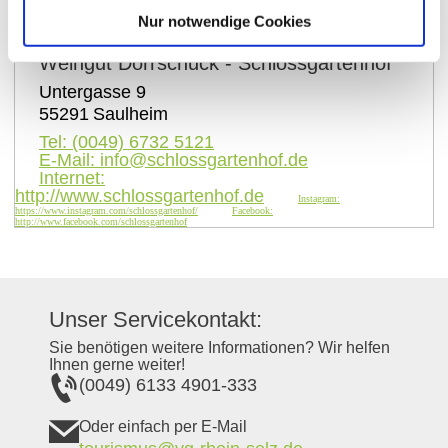
Nur notwendige Cookies
Kontaktinformationen:
Weingut Dörrschuck - Schlossgartenhof
Untergasse 9
55291
Saulheim
Tel:
(0049) 6732 5121
E-Mail:
info@schlossgartenhof.de
Internet:
http://www.schlossgartenhof.de
Instagram:
https://www.instagram.com/schlossgartenhof/
Facebook:
http://www.facebook.com/schlossgartenhof
Unser Servicekontakt:
Sie benötigen weitere Informationen? Wir helfen
Ihnen gerne weiter!
(0049) 6133 4901-333
Oder einfach per E-Mail