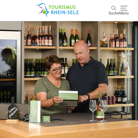
Suche
Menu
Rhein-Selz
Suche
Entdecken & Erleben
Wein & Genuss
Kultur & Events
Buchen & Service