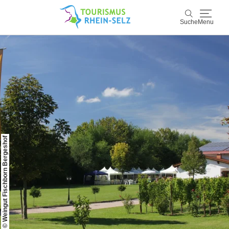
Suche
Menu
Rhein-Selz
Suche
Entdecken & Erleben
Wein & Genuss
Kultur & Events
© Weingut Fischborn Bergeshof
Buchen & Service