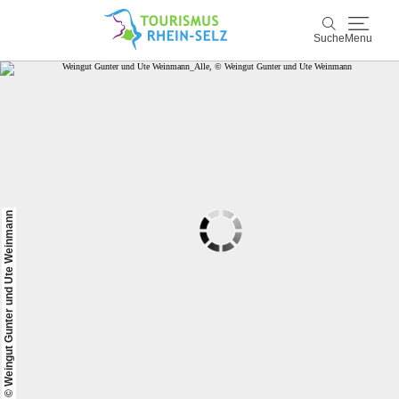
Suche
Menu
Rhein-Selz
Suche
Entdecken & Erleben
Wein & Genuss
© Weingut Gunter und Ute Weinmann
Kultur & Events
Buchen & Service