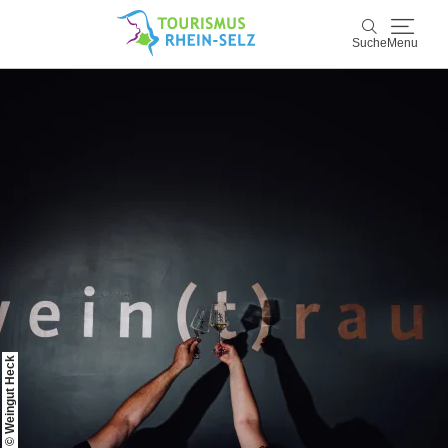
Suche
Menu
Rhein-Selz
Suche
Entdecken & Erleben
Wein & Genuss
Kultur & Events
Buchen & Service
© Weingut Heck