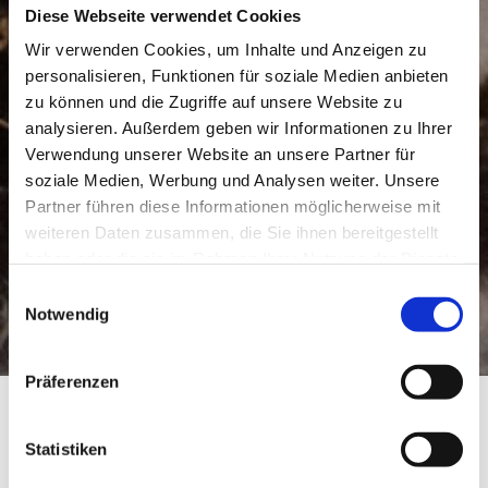
Diese Webseite verwendet Cookies
Wir verwenden Cookies, um Inhalte und Anzeigen zu
personalisieren, Funktionen für soziale Medien anbieten
zu können und die Zugriffe auf unsere Website zu
analysieren. Außerdem geben wir Informationen zu Ihrer
Verwendung unserer Website an unsere Partner für
soziale Medien, Werbung und Analysen weiter. Unsere
Partner führen diese Informationen möglicherweise mit
weiteren Daten zusammen, die Sie ihnen bereitgestellt
haben oder die sie im Rahmen Ihrer Nutzung der Dienste
gesammelt haben.
Einwilligungsauswahl
Notwendig
Präferenzen
Tradition ist unser Ursprung. Da kommen wir her. Es gibt die Richtung an. Doch: „Man kann
Statistiken
niemanden überholen, wenn man in seine Fußstapfen tritt.“