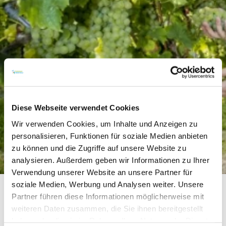
Diese Webseite verwendet Cookies
Wir verwenden Cookies, um Inhalte und Anzeigen zu
personalisieren, Funktionen für soziale Medien anbieten
zu können und die Zugriffe auf unsere Website zu
analysieren. Außerdem geben wir Informationen zu Ihrer
Verwendung unserer Website an unsere Partner für
soziale Medien, Werbung und Analysen weiter. Unsere
Partner führen diese Informationen möglicherweise mit
Wir begrüßen Sie in unserem Familienweingut in
weiteren Daten zusammen, die Sie ihnen bereitgestellt
Undenheim im Herzen Rheinhessens. Hier verbinden
haben oder die sie im Rahmen Ihrer Nutzung der Dienste