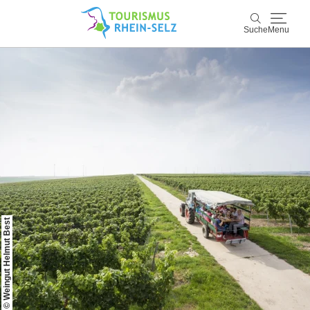
Suche
Menu
Rhein-Selz
Suche
Entdecken & Erleben
Wein & Genuss
Kultur & Events
Buchen & Service
© Weingut Helmut Best