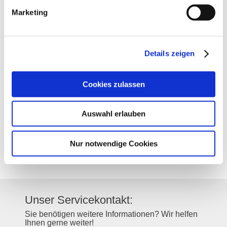
Marketing
Kontakt
Details zeigen
Kontaktinformationen:
Weingut Höbel
Cookies zulassen
An der Allee 1
55234
Ober-Flörsheim
Auswahl erlauben
Tel:
(0049) 1758014076
E-Mail:
info@weingut-hoebel.de
Internet:
https://www.weingut-
Nur notwendige Cookies
hoebel.de/
Instagram:
https://www.instagram.com/weinguthoebel/
Unser Servicekontakt:
Sie benötigen weitere Informationen? Wir helfen
Ihnen gerne weiter!