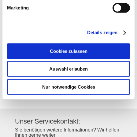
Marketing
Kontakt
Details zeigen
Kontaktinformationen:
Cookies zulassen
Weingut Huf
Mainzer Straße 38
Auswahl erlauben
55218
Ingelheim am Rhein
Tel:
061322002
E-Mail:
info@weingut-huf.de
Nur notwendige Cookies
Internet:
https://www.weingut-huf.de
Unser Servicekontakt:
Sie benötigen weitere Informationen? Wir helfen
Ihnen gerne weiter!