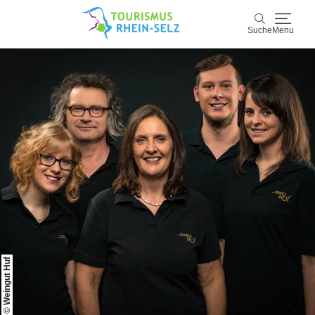
Suche
Menu
Rhein-Selz
Suche
Entdecken & Erleben
Wein & Genuss
Kultur & Events
Buchen & Service
© Weingut Huf