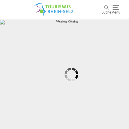
Suche
Menu
Rhein-Selz
Suche
Entdecken & Erleben
Wein & Genuss
Kultur & Events
Buchen & Service