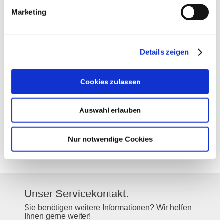
Marketing
Kontakt
Details zeigen
Kontaktinformationen:
Weingut Jens Göhring
Cookies zulassen
Philipp-Merkel-Straße 9
67592
Flörsheim-Dalsheim
Auswahl erlauben
Tel:
(0049) 6243-9063675
E-Mail:
info@goehring-dalsheim.de
Internet:
https://www.goehring-
Nur notwendige Cookies
dalsheim.de
Instagram:
@wein.gut.goehring
Unser Servicekontakt:
Sie benötigen weitere Informationen? Wir helfen
Ihnen gerne weiter!