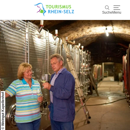
Suche
Menu
Rhein-Selz
Suche
Entdecken & Erleben
Wein & Genuss
Kultur & Events
Buchen & Service
© Weingut Kapellenhof