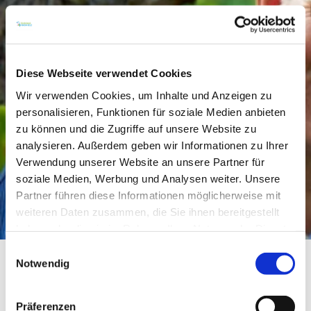
Diese Webseite verwendet Cookies
Wir verwenden Cookies, um Inhalte und Anzeigen zu
personalisieren, Funktionen für soziale Medien anbieten
zu können und die Zugriffe auf unsere Website zu
analysieren. Außerdem geben wir Informationen zu Ihrer
Verwendung unserer Website an unsere Partner für
soziale Medien, Werbung und Analysen weiter. Unsere
Partner führen diese Informationen möglicherweise mit
weiteren Daten zusammen, die Sie ihnen bereitgestellt
haben oder die sie im Rahmen Ihrer Nutzung der Dienste
gesammelt haben.
Einwilligungsauswahl
Notwendig
Geschlossene, denkmalgeschützte Hofanlage aus
dem 14. Jahrhundert mit Jugendstilvilla und
Präferenzen