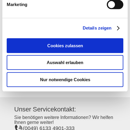
Marketing
Kontakt
Weitere Infos & Downloads
Details zeigen
Kontaktinformationen:
Cookies zulassen
Weingut Keßler
Sörgenlocher Weg 3
55270
Zornheim
Auswahl erlauben
Tel:
(0049) 6136 43736
E-Mail:
info@kesslerwein.de
Internet:
http://www.kesslerwein.de
Nur notwendige Cookies
Unser Servicekontakt:
Sie benötigen weitere Informationen? Wir helfen
Ihnen gerne weiter!
(0049) 6133 4901-333