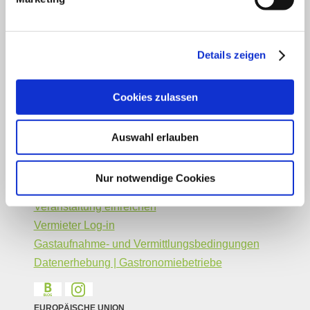
Oder einfach per E-Mail
tourismus@vg-rhein-selz.de
Details zeigen
Legal Links
Datenschutz
Cookies zulassen
Social Media Konzept
Impressum
Auswahl erlauben
Barrierefreiheitserklärung
Kontakt
Nur notwendige Cookies
Service
Veranstaltung einreichen
Vermieter Log-in
Gastaufnahme- und Vermittlungsbedingungen
Datenerhebung | Gastronomiebetriebe
EUROPÄISCHE UNION