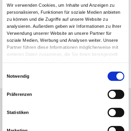
Wir verwenden Cookies, um Inhalte und Anzeigen zu
personalisieren, Funktionen für soziale Medien anbieten
zu können und die Zugriffe auf unsere Website zu
Kontaktinformationen:
analysieren. Außerdem geben wir Informationen zu Ihrer
Verwendung unserer Website an unsere Partner für
Weingut Knobloch
soziale Medien, Werbung und Analysen weiter. Unsere
Bahnhofstraße 60
Partner führen diese Informationen möglicherweise mit
67585
Dorn-Dürkheim
weiteren Daten zusammen, die Sie ihnen bereitgestellt
Tel:
(0049) 6733 6569
haben oder die sie im Rahmen Ihrer Nutzung der Dienste
E-Mail:
info@weingutknobloch.de
gesammelt haben.
Internet:
http://www.weingutknobloch.de
Einwilligungsauswahl
Notwendig
Präferenzen
Unser Servicekontakt:
Sie benötigen weitere Informationen? Wir helfen
Statistiken
Ihnen gerne weiter!
(0049) 6133 4901-333
Marketing