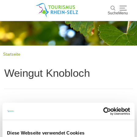
Suche
Menu
Rhein-Selz
Suche
Entdecken & Erleben
Startseite
Wein & Genuss
Weingut Knobloch
Kultur & Events
Buchen & Service
Weingut Knobloch
Kontakt
Weitere Infos & Downloads
Diese Webseite verwendet Cookies