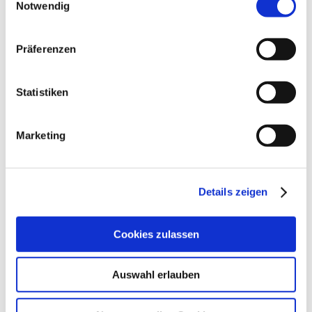
Notwendig
Wir sind Anke und Achim Martin. Was uns antreibt?
Die Liebe zur Natur, die Freude am Handwerk – und
Präferenzen
der Wunsch, mit jedem Wein ein kleines Stück
Lebensfreude in dein Glas zu bringen.
Statistiken
Unsere Weine sind so vielseitig wie unsere Böden –
ehrlich, charaktervoll, überraschend. Vielfalt statt
Marketing
Dogma ist unsere Devise: Was passt, darf wachsen.
Neugierig? Entdecke, warum bei uns der Riesling
zwar eine Hauptrolle spielt – aber längst nicht der
Details zeigen
einzige Star im Glas ist.
Cookies zulassen
Kontakt
Auswahl erlauben