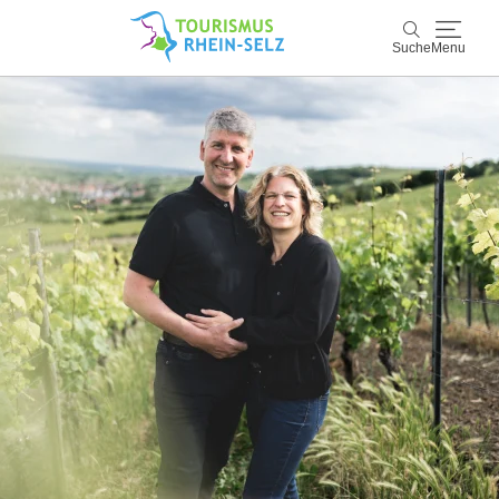
Suche
Menu
Rhein-Selz
Suche
Entdecken & Erleben
Wein & Genuss
Kultur & Events
Buchen & Service