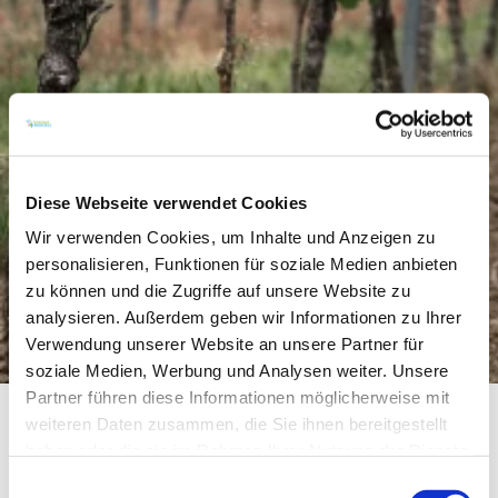
Diese Webseite verwendet Cookies
Wir verwenden Cookies, um Inhalte und Anzeigen zu
personalisieren, Funktionen für soziale Medien anbieten
zu können und die Zugriffe auf unsere Website zu
analysieren. Außerdem geben wir Informationen zu Ihrer
Verwendung unserer Website an unsere Partner für
soziale Medien, Werbung und Analysen weiter. Unsere
Partner führen diese Informationen möglicherweise mit
weiteren Daten zusammen, die Sie ihnen bereitgestellt
haben oder die sie im Rahmen Ihrer Nutzung der Dienste
Gude aus Rheinhessen – und willkommen auf
gesammelt haben.
unserem Weingut in Dienheim!
Einwilligungsauswahl