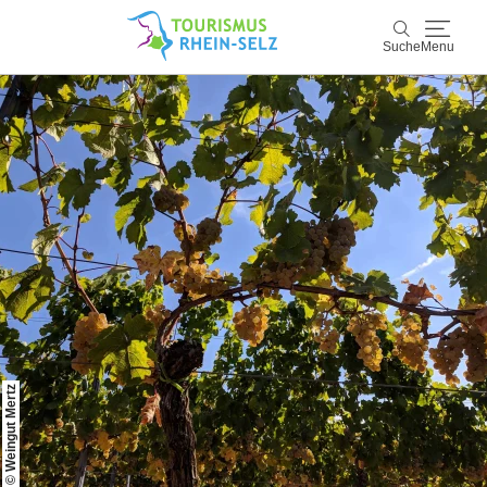
Suche
Menu
Rhein-Selz
Suche
Entdecken & Erleben
Wein & Genuss
Kultur & Events
Buchen & Service
© Weingut Mertz