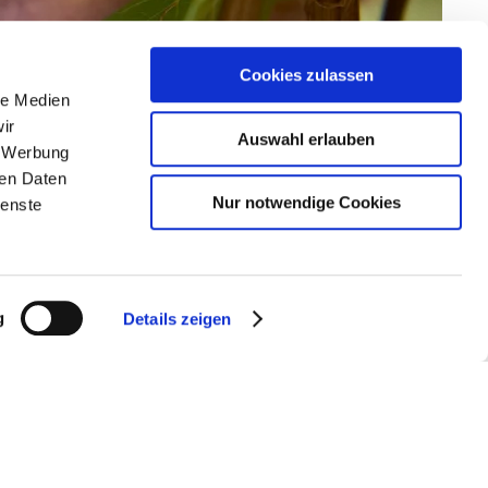
Cookies zulassen
le Medien
ir
Auswahl erlauben
, Werbung
ren Daten
Nur notwendige Cookies
ienste
g
Details zeigen
essens gehört. Mit großem