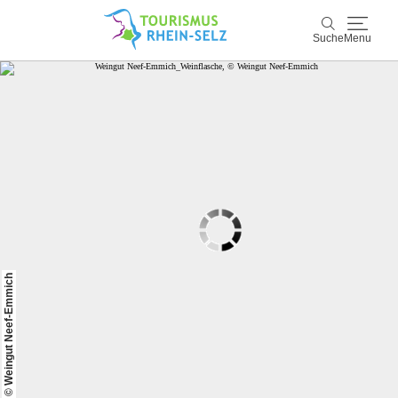
Suche
Menu
Rhein-Selz
Suche
Entdecken & Erleben
Wein & Genuss
Kultur & Events
© Weingut Neef-Emmich
Buchen & Service