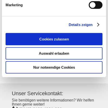
Marketing
Kontakt
Details zeigen
Kontaktinformationen:
Weingut Neef-Emmich
Cookies zulassen
Alzeyer Straße 15
67593
Bermersheim
Auswahl erlauben
Tel:
(0049) 6244 905254
E-Mail:
info@neef-emmich.de
Internet:
https://neef-emmich.de/
Nur notwendige Cookies
Instagram:
https://www.instagram.com/weingutneefemmich
Unser Servicekontakt:
Sie benötigen weitere Informationen? Wir helfen
Ihnen gerne weiter!