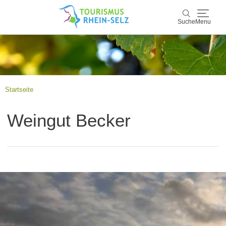
Suche
Menu
Rhein-Selz
Suche
Entdecken & Erleben
Startseite
Wein & Genuss
Weingut Becker
Kultur & Events
Buchen & Service